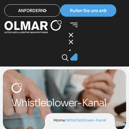
ANFORDERN
Rufen Sie uns an
Whistleblower-Kanal
Home
/
Whistleblower-Kanal