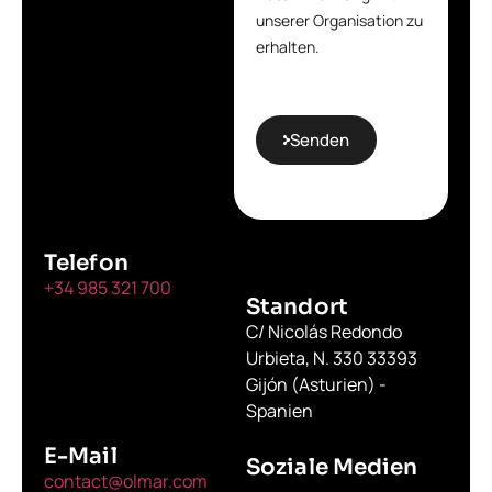
unserer Organisation zu
erhalten.
Senden
Telefon
+34 985 321 700
Standort
C/ Nicolás Redondo
Urbieta, N. 330 33393
Gijón (Asturien) -
Spanien
E-Mail
Soziale Medien
contact@olmar.com