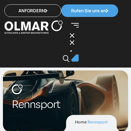
ANFORDERN
Rufen Sie uns an
Rennsport
Home
/
Rennsport