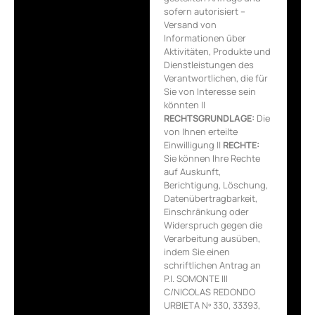
sofern autorisiert –
Versand von
Informationen über
Aktivitäten, Produkte und
Dienstleistungen des
Verantwortlichen, die für
Sie von Interesse sein
könnten ||
RECHTSGRUNDLAGE:
Die
von Ihnen erteilte
Einwilligung ||
RECHTE:
Sie können Ihre Rechte
auf Auskunft,
Berichtigung, Löschung,
Datenübertragbarkeit,
Einschränkung oder
Widerspruch gegen die
Verarbeitung ausüben,
indem Sie einen
schriftlichen Antrag an
P.I. SOMONTE III
C/NICOLAS REDONDO
URBIETA Nº 330, 33393,