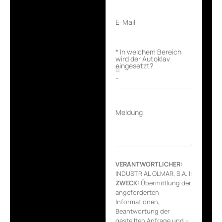
E-Mail
* In welchem Bereich
wird der Autoklav
eingesetzt?
Meldung
VERANTWORTLICHER:
INDUSTRIAL OLMAR, S.A. ||
ZWECK:
Übermittlung der
angeforderten
Informationen,
Beantwortung der
gestellten Anfrage und –