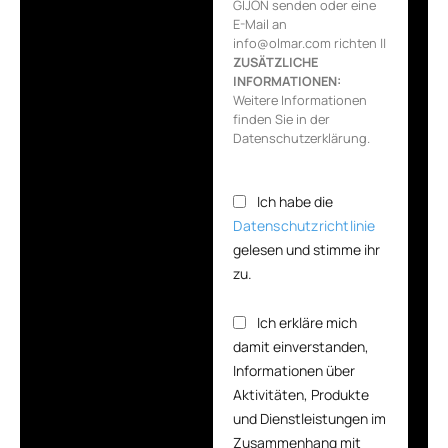
GIJON senden oder eine
E-Mail an
info@olmar.com richten ||
ZUSÄTZLICHE
INFORMATIONEN:
Weitere Informationen
finden Sie in der
Datenschutzerklärung.
Ich habe die
Datenschutzrichtlinie
gelesen und stimme ihr
zu.
Ich erkläre mich
damit einverstanden,
Informationen über
Aktivitäten, Produkte
und Dienstleistungen im
Zusammenhang mit