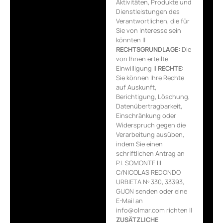
Aktivitäten, Produkte und
Dienstleistungen des
Verantwortlichen, die für
Sie von Interesse sein
könnten ||
RECHTSGRUNDLAGE:
Die
von Ihnen erteilte
Einwilligung ||
RECHTE:
Sie können Ihre Rechte
auf Auskunft,
Berichtigung, Löschung,
Datenübertragbarkeit,
Einschränkung oder
Widerspruch gegen die
Verarbeitung ausüben,
indem Sie einen
schriftlichen Antrag an
P.I. SOMONTE III
C/NICOLAS REDONDO
URBIETA Nº 330, 33393,
GIJON senden oder eine
E-Mail an
info@olmar.com richten ||
ZUSÄTZLICHE