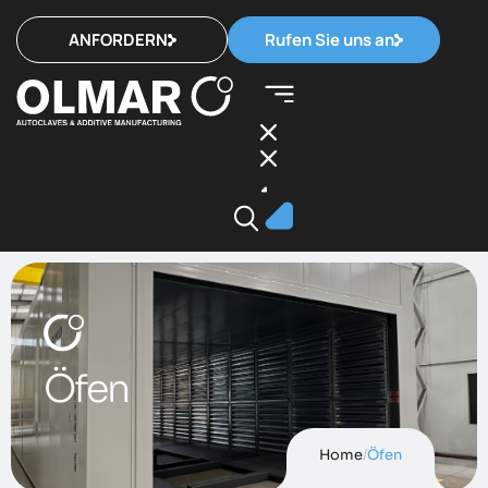
ANFORDERN
Rufen Sie uns an
Öfen
Home
/
Öfen