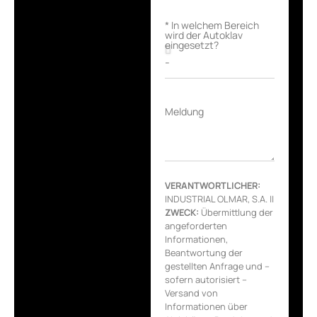
* In welchem Bereich
wird der Autoklav
eingesetzt?
Meldung
VERANTWORTLICHER:
INDUSTRIAL OLMAR, S.A. ||
ZWECK:
Übermittlung der
angeforderten
Informationen,
Beantwortung der
gestellten Anfrage und –
sofern autorisiert –
Versand von
Informationen über