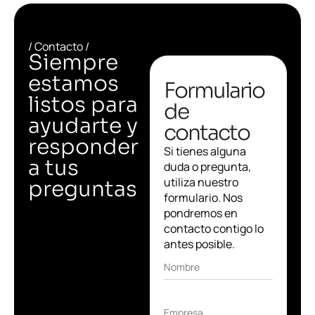
/ Contacto /
Siempre
estamos
Formulario
listos para
de
ayudarte y
contacto
responder
Si tienes alguna
a tus
duda o pregunta,
utiliza nuestro
preguntas
formulario. Nos
pondremos en
contacto contigo lo
antes posible.
Nombre
Empresa