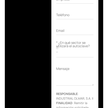
Teléfono
Email
* ¿En qué sector se
utilizará el autoclave?
Mensaje
RESPONSABLE
:
INDUSTRIAL OLMAR, S.A. ||
FINALIDAD
: Remitir la
información solicitada,