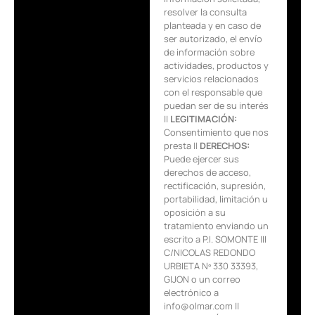
resolver la consulta
planteada y en caso de
ser autorizado, el envío
de información sobre
actividades, productos y
servicios relacionados
con el responsable que
puedan ser de su interés
||
LEGITIMACIÓN:
Consentimiento que nos
presta ||
DERECHOS:
Puede ejercer sus
derechos de acceso,
rectificación, supresión,
portabilidad, limitación u
oposición a su
tratamiento enviando un
escrito a P.I. SOMONTE III
C/NICOLAS REDONDO
URBIETA Nº 330 33393,
GIJON o un correo
electrónico a
info@olmar.com ||