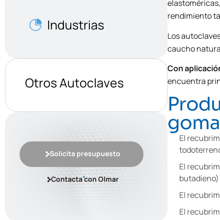
elastoméricas,
rendimiento ta
Industrias
Los autoclaves
caucho natural
Con aplicació
Otros Autoclaves
encuentra pri
Produ
goma 
El recubrim
todoterreno
Solicita presupuesto
El recubrim
butadieno)
Contacta con Olmar
El recubrim
El recubrim