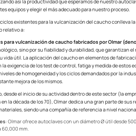
izando así la productividad que esperamos de nuestro autoclav
ntes equipos y elegir el más adecuado para nuestro proceso.
 ciclos existentes para la vulcanización del caucho conlleva l
o relativo a:
s para vulcanización de caucho fabricados por Olmar (den
ológico, sino por su fiabilidad y durabilidad, que garantizan 
u vida útil. La aplicación del caucho en elementos de fabrica
 la exigencia de los test de control, fatiga y medida de estos
 niveles de homogeneidad y los ciclos demandados por la indust
nstante mejora de los mismos.
o, desde el inicio de su actividad dentro de este sector (la e
 en la década de los 70), Olmar dedica una gran parte de sus re
ateriales, siendo una compañía de referencia a nivel nacional 
es
: Olmar ofrece autoclaves con un diámetro Ø útil desde 500
a 60,000 mm.