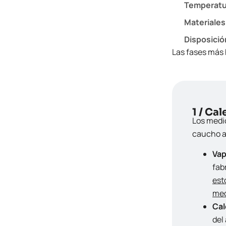
Temperatur
Materiales
Disposici
Las fases más 
1 / Ca
Los medio
caucho a 
Vap
fab
est
med
Cal
del