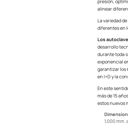
presión, optim
alinear difere
La variedad de
diferentes en l
Los autoclave
desarrollo tecn
durante toda s
exponencial en
garantizar los
en I+D y la co
En este sentid
más de 15 años
estos nuevos m
Dimension
1,000 mm. 