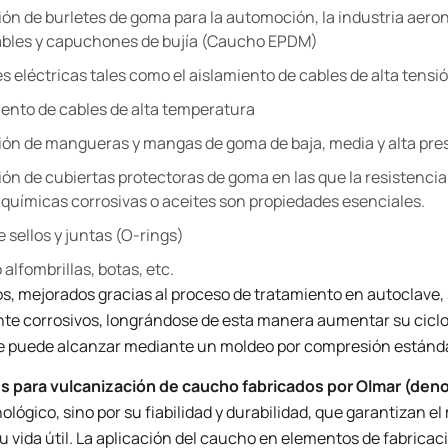
ión de burletes de goma para la automoción, la industria aero
cables y capuchones de bujía (Caucho EPDM)
s eléctricas tales como el aislamiento de cables de alta tensi
iento de cables de alta temperatura
ión de mangueras y mangas de goma de baja, media y alta pre
ión de cubiertas protectoras de goma en las que la resistencia 
químicas corrosivas o aceites son propiedades esenciales.
e sellos y juntas (O-rings)
alfombrillas, botas, etc.
s, mejorados gracias al proceso de tratamiento en autoclave,
 corrosivos, longrándose de esta manera aumentar su ciclo de
se puede alcanzar mediante un moldeo por compresión estánd
s para vulcanización de caucho fabricados por Olmar (den
ológico, sino por su fiabilidad y durabilidad, que garantizan 
u vida útil. La aplicación del caucho en elementos de fabrica