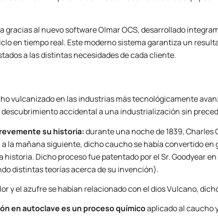
ca gracias al nuevo software Olmar OCS, desarrollado íntegra
 ciclo en tiempo real. Este moderno sistema garantiza un resul
stados a las distintas necesidades de cada cliente.
cho vulcanizado en las industrias más tecnológicamente avanza
descubrimiento accidental a una industrialización sin precede
evemente su historia:
durante una noche de 1839, Charles 
; a la mañana siguiente, dicho caucho se había convertido en 
a historia. Dicho proceso fue patentado por el Sr. Goodyear en
ndo distintas teorías acerca de su invención).
lor y el azufre se habían relacionado con el dios Vulcano, dic
ión en autoclave es un proceso químico
aplicado al caucho 