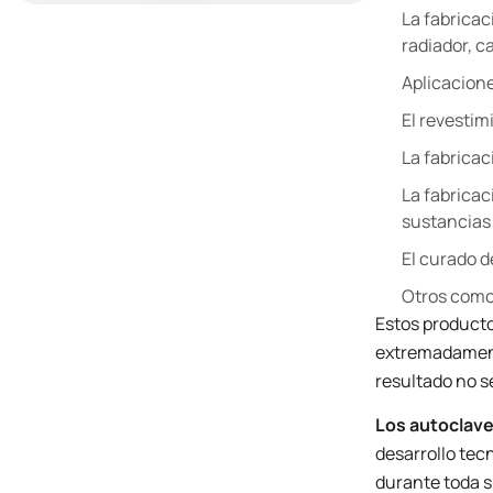
La fabricac
radiador, 
Aplicacione
El revestim
La fabricac
La fabricac
sustancias 
El curado d
Otros como 
Estos producto
extremadamente
resultado no 
Los autoclave
desarrollo tecn
durante toda s