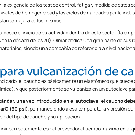
 la exigencia de los test de control, fatiga y medida de estos
 niveles de homogeneidad y los ciclos demandados por la indust
nstante mejora de los mismos.
o, desde el inicio de su actividad dentro de este sector (la e
 en la década de los 70), Olmar dedica una gran parte de sus re
ateriales, siendo una compañía de referencia a nivel nacional 
 para vulcanización de c
icado, el caucho es básicamente un elastómero que puede ser
uímica), y que posteriormente se vulcaniza en un autoclave par
stándar, una vez introducido en el autoclave, el caucho de
BarG (90 psi)
,
permaneciendo a esa temperatura y presión dur
ón del tipo de caucho y su aplicación.
finir correctamente con el proveedor el tiempo máximo en el