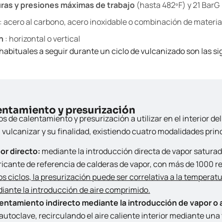
as y presiones máximas de trabajo
(hasta 482ºF) y 21 BarG 
: acero al carbono, acero inoxidable o combinación de materia
ón
: horizontal o vertical
habituales a seguir durante un ciclo de vulcanizado son las si
lentamiento y presurización
s de calentamiento y presurización a utilizar en el interior d
vulcanizar y su finalidad, existiendo cuatro modalidades prin
or directo:
mediante la introducción directa de vapor saturad
ricante de referencia de calderas de vapor, con más de 1000 r
os ciclos, la presurización puede ser correlativa a la tempera
iante la introducción de aire comprimido.
entamiento indirecto mediante la introducción de vapor o 
 autoclave, recirculando el aire caliente interior mediante una