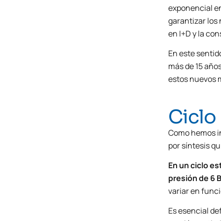
exponencial en
garantizar los
en I+D y la co
En este sentid
más de 15 años
estos nuevos m
Ciclo
Como hemos ind
por síntesis q
En un ciclo e
presión de 6 
variar en funci
Es esencial de