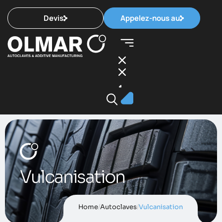
Devis
Appelez-nous au
Vulcanisation
Home
/
Autoclaves
/
Vulcanisation