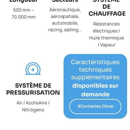
DE
Aéronautique,
500 mm –
CHAUFFAGE
aérospatiale,
70.000 mm
automobile,
Résistances
racing, sailing...
électriques /
Huile thermique
/ Vapeur
Caractéristiques
techniques
supplémentaires
SYSTÈME DE
disponibles sur
PRESSURISATION
demande
Air / AzoteAire /
Contactez Olmar
Nitrógeno