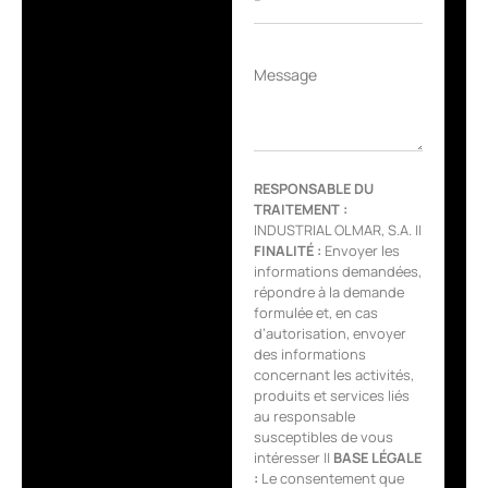
Message
RESPONSABLE DU
TRAITEMENT :
INDUSTRIAL OLMAR, S.A. ||
FINALITÉ :
Envoyer les
informations demandées,
répondre à la demande
formulée et, en cas
d’autorisation, envoyer
des informations
concernant les activités,
produits et services liés
au responsable
susceptibles de vous
intéresser ||
BASE LÉGALE
:
Le consentement que