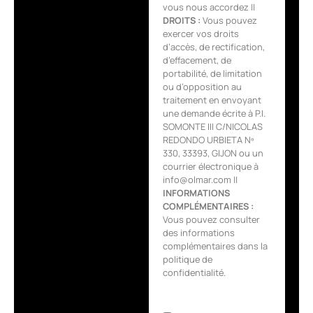
vous nous accordez ||
DROITS :
Vous pouvez
exercer vos droits
d’accès, de rectification,
d’effacement, de
portabilité, de limitation
ou d’opposition au
traitement en envoyant
une demande écrite à P.I.
SOMONTE III C/NICOLAS
REDONDO URBIETA Nº
330, 33393, GIJON ou un
courrier électronique à
info@olmar.com ||
INFORMATIONS
COMPLÉMENTAIRES :
Vous pouvez consulter
des informations
complémentaires dans la
politique de
confidentialité.