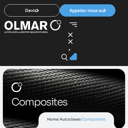
Devis
Appelez-nous au
Composites
Home
/
Autoclaves
/
Composites