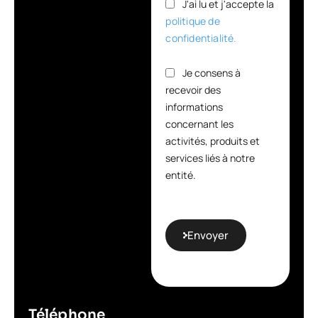
J'ai lu et j'accepte la
politique de
confidentialité.
Je consens à
recevoir des
informations
concernant les
activités, produits et
services liés à notre
entité.
Envoyer
Téléphone