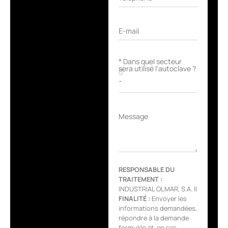
E-mail
* Dans quel secteur
sera utilisé l'autoclave ?
Message
RESPONSABLE DU
TRAITEMENT :
INDUSTRIAL OLMAR, S.A. ||
FINALITÉ :
Envoyer les
informations demandées,
répondre à la demande
formulée et, en cas