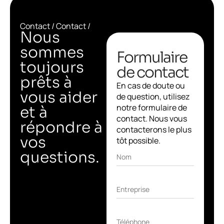
Contact / Contact /
Nous
sommes
Formulaire
toujours
de contact
prêts à
En cas de doute ou
vous aider
de question, utilisez
notre formulaire de
et à
contact. Nous vous
répondre à
contacterons le plus
vos
tôt possible.
questions.
Nom
Entreprise
Téléphone