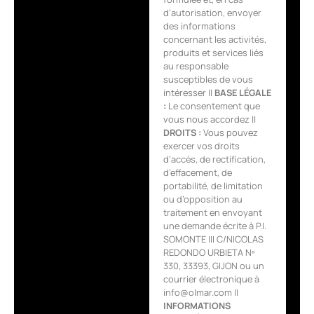
d’autorisation, envoyer
des informations
concernant les activités,
produits et services liés
au responsable
susceptibles de vous
intéresser ||
BASE LÉGALE
:
Le consentement que
vous nous accordez ||
DROITS :
Vous pouvez
exercer vos droits
d’accès, de rectification,
d’effacement, de
portabilité, de limitation
ou d’opposition au
traitement en envoyant
une demande écrite à P.I.
SOMONTE III C/NICOLAS
REDONDO URBIETA Nº
330, 33393, GIJON ou un
courrier électronique à
info@olmar.com ||
INFORMATIONS