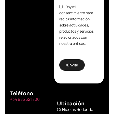
Doy mi
consentimiento para
recibir información
sobre actividades,
productos y servicios
relacionados con
nuestra entidad.
Enviar
Teléfono
+34 985 321 700
Ubicación
C/ Nicolás Redondo