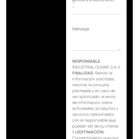
Mensaje
RESPONSABLE
:
INDUSTRIAL OLMAR, S.A. ||
FINALIDAD
: Remitir la
información solicitada,
resolver la consulta
planteada y en caso de
ser autorizado, el envío
de información sobre
actividades, productos y
servicios relacionados
con el responsable que
puedan ser de su interés
||
LEGITIMACIÓN:
Consentimiento que nos