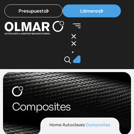
Presupuesto
Llámanos
Composites
Home
/
Autoclaves
/
Composites