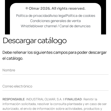
© Olmar 2026. All rights reserved.
Política de privacidad
Aviso legal
Política de cookies
Condiciones generales de venta
Whistleblower channel / Canal de denuncias
Descargar catálogo
Debe rellenar los siguientes campos para poder descargar
el catálogo.
Nombre
Correo electrónico
RESPONSABLE
: INDUSTRIAL OLMAR, S.A. ||
FINALIDAD
: Remitir la
información solicitada, resolver la consulta planteada y en caso de ser
autorizado, el envío de información sobre actividades, productos y