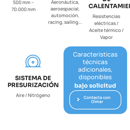
Aeronáutica,
500 mm –
CALENTAMIE
aeroespacial,
70.000 mm
automoción,
Resistencias
racing, sailing...
eléctricas /
Aceite térmico /
Vapor
Características
técnicas
adicionales,
disponibles
SISTEMA DE
PRESURIZACIÓN
bajo solicitud
Aire / Nitrógeno
Contacta con
Olmar