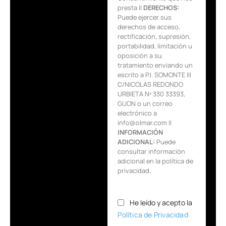
presta ||
DERECHOS:
Puede ejercer sus
derechos de acceso,
rectificación, supresión,
portabilidad, limitación u
oposición a su
tratamiento enviando un
escrito a P.I. SOMONTE III
C/NICOLAS REDONDO
URBIETA Nº 330 33393,
GIJON o un correo
electrónico a
info@olmar.com ||
INFORMACIÓN
ADICIONAL:
Puede
consultar información
adicional en la política de
privacidad.
He leído y acepto la
Política de Privacidad