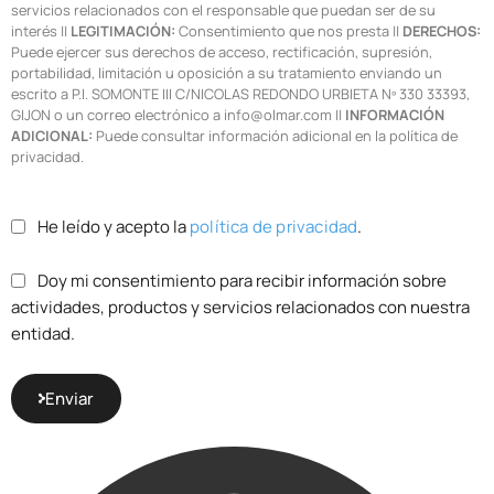
servicios relacionados con el responsable que puedan ser de su
interés ||
LEGITIMACIÓN:
Consentimiento que nos presta ||
DERECHOS:
Puede ejercer sus derechos de acceso, rectificación, supresión,
portabilidad, limitación u oposición a su tratamiento enviando un
escrito a P.I. SOMONTE III C/NICOLAS REDONDO URBIETA Nº 330 33393,
GIJON o un correo electrónico a info@olmar.com ||
INFORMACIÓN
ADICIONAL:
Puede consultar información adicional en la política de
privacidad.
He leído y acepto la
política de privacidad
.
Doy mi consentimiento para recibir información sobre
actividades, productos y servicios relacionados con nuestra
entidad.
Enviar