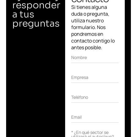
responder
Si tienes alguna
a tus
duda o pregunta,
utiliza nuestro
preguntas
formulario. Nos
pondremos en
contacto contigo lo
antes posible.
Nombre
Empresa
Teléfono
Email
* ¿En qué sector se
utilizará el autoclave?