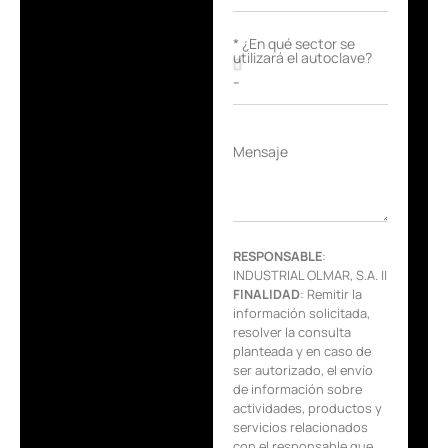
* ¿En qué sector se
utilizará el autoclave?
Mensaje
RESPONSABLE
:
INDUSTRIAL OLMAR, S.A. ||
FINALIDAD
: Remitir la
información solicitada,
resolver la consulta
planteada y en caso de
ser autorizado, el envío
de información sobre
actividades, productos y
servicios relacionados
con el responsable que