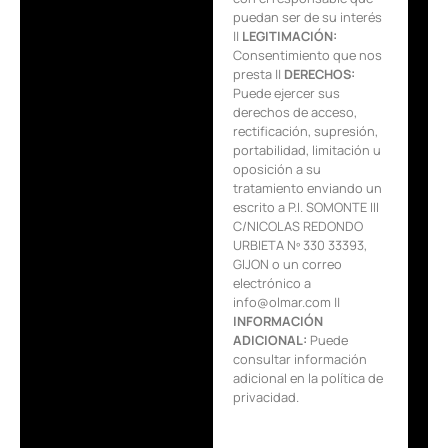
puedan ser de su interés
||
LEGITIMACIÓN:
Consentimiento que nos
presta ||
DERECHOS:
Puede ejercer sus
derechos de acceso,
rectificación, supresión,
portabilidad, limitación u
oposición a su
tratamiento enviando un
escrito a P.I. SOMONTE III
C/NICOLAS REDONDO
URBIETA Nº 330 33393,
GIJON o un correo
electrónico a
info@olmar.com ||
INFORMACIÓN
ADICIONAL:
Puede
consultar información
adicional en la política de
privacidad.