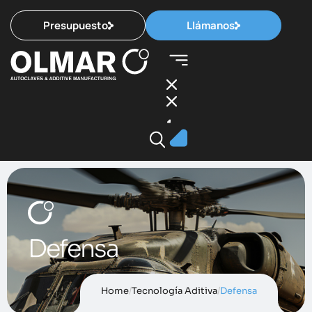
Presupuesto
Llámanos
Defensa
Home
/
Tecnología Aditiva
/
Defensa