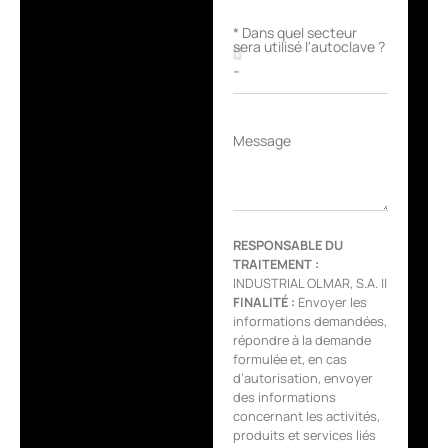
* Dans quel secteur
sera utilisé l'autoclave ?
Message
RESPONSABLE DU
TRAITEMENT :
INDUSTRIAL OLMAR, S.A. ||
FINALITÉ :
Envoyer les
informations demandées,
répondre à la demande
formulée et, en cas
d’autorisation, envoyer
des informations
concernant les activités,
produits et services liés