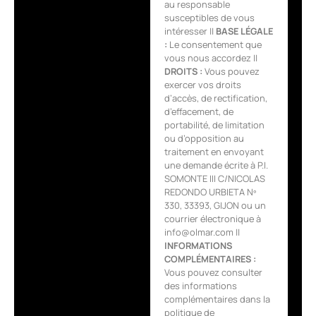
au responsable
susceptibles de vous
intéresser ||
BASE LÉGALE
:
Le consentement que
vous nous accordez ||
DROITS :
Vous pouvez
exercer vos droits
d’accès, de rectification,
d’effacement, de
portabilité, de limitation
ou d’opposition au
traitement en envoyant
une demande écrite à P.I.
SOMONTE III C/NICOLAS
REDONDO URBIETA Nº
330, 33393, GIJON ou un
courrier électronique à
info@olmar.com ||
INFORMATIONS
COMPLÉMENTAIRES :
Vous pouvez consulter
des informations
complémentaires dans la
politique de