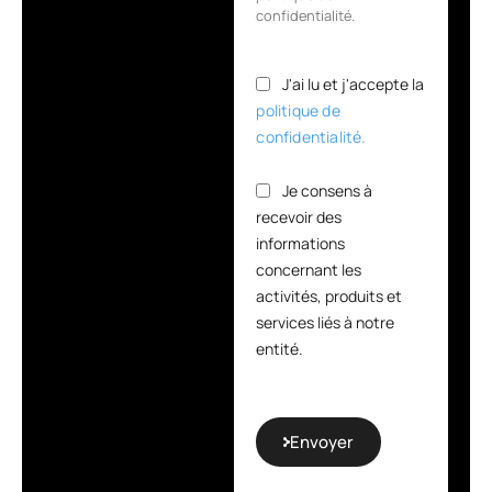
confidentialité.
J'ai lu et j'accepte la
politique de
confidentialité.
Je consens à
recevoir des
informations
concernant les
activités, produits et
services liés à notre
entité.
Envoyer