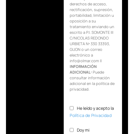
derechos de acceso,
rectificación, supresión,
portabilidad, limitación u
oposición a su
tratamiento enviando un
escrito a P.I. SOMONTE III
C/NICOLAS REDONDO
URBIETA Nº 330 33393,
GIJON o un correo
electrónico a
info@olmar.com ||
INFORMACIÓN
ADICIONAL:
Puede
consultar información
adicional en la política de
privacidad.
He leído y acepto la
Política de Privacidad
Doy mi