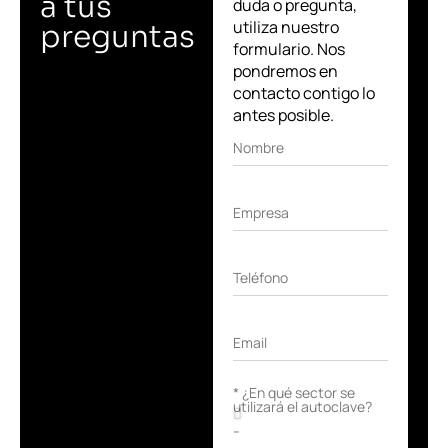
a tus
duda o pregunta,
utiliza nuestro
preguntas
formulario. Nos
pondremos en
contacto contigo lo
antes posible.
Nombre
Empresa
Teléfono
Email
* ¿En qué sector se
utilizará el autoclave?