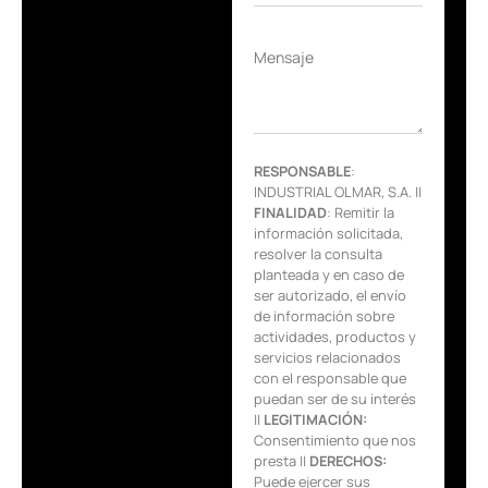
Mensaje
RESPONSABLE
:
INDUSTRIAL OLMAR, S.A. ||
FINALIDAD
: Remitir la
información solicitada,
resolver la consulta
planteada y en caso de
ser autorizado, el envío
de información sobre
actividades, productos y
servicios relacionados
con el responsable que
puedan ser de su interés
||
LEGITIMACIÓN:
Consentimiento que nos
presta ||
DERECHOS:
Puede ejercer sus