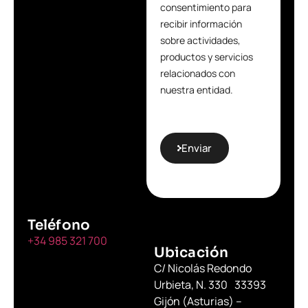
consentimiento para
recibir información
sobre actividades,
productos y servicios
relacionados con
nuestra entidad.
Enviar
Teléfono
+34 985 321 700
Ubicación
C/ Nicolás Redondo
Urbieta, N. 330 33393
Gijón (Asturias) –