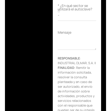
* ¿En qué sector se
utilizará el autoclave?
Mensaje
RESPONSABLE
:
INDUSTRIAL OLMAR, S.A. ||
FINALIDAD
: Remitir la
información solicitada,
resolver la consulta
planteada y en caso de
ser autorizado, el envío
de información sobre
actividades, productos y
servicios relacionados
con el responsable que
puedan ser de su interés