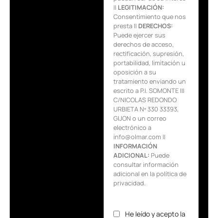
||
LEGITIMACIÓN:
Consentimiento que nos
presta ||
DERECHOS:
Puede ejercer sus
derechos de acceso,
rectificación, supresión,
portabilidad, limitación u
oposición a su
tratamiento enviando un
escrito a P.I. SOMONTE III
C/NICOLAS REDONDO
URBIETA Nº 330 33393,
GIJON o un correo
electrónico a
info@olmar.com ||
INFORMACIÓN
ADICIONAL:
Puede
consultar información
adicional en la política de
privacidad.
He leído y acepto la