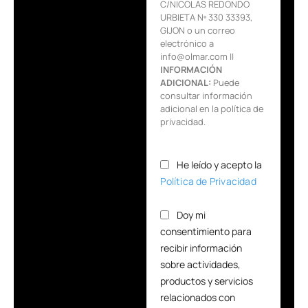
C/NICOLAS REDONDO
URBIETA Nº 330 33393,
GIJON o un correo
electrónico a
info@olmar.com ||
INFORMACIÓN
ADICIONAL:
Puede
consultar información
adicional en la política de
privacidad.
He leído y acepto la
Política de Privacidad
Doy mi
consentimiento para
recibir información
sobre actividades,
productos y servicios
relacionados con