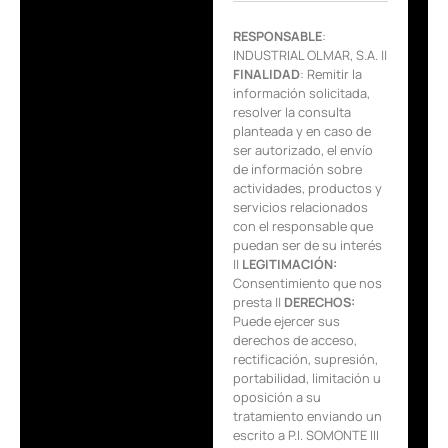
RESPONSABLE
:
INDUSTRIAL OLMAR, S.A. ||
FINALIDAD
: Remitir la
información solicitada,
resolver la consulta
planteada y en caso de
ser autorizado, el envío
de información sobre
actividades, productos y
servicios relacionados
con el responsable que
puedan ser de su interés
||
LEGITIMACIÓN:
Consentimiento que nos
presta ||
DERECHOS:
Puede ejercer sus
derechos de acceso,
rectificación, supresión,
portabilidad, limitación u
oposición a su
tratamiento enviando un
escrito a P.I. SOMONTE III