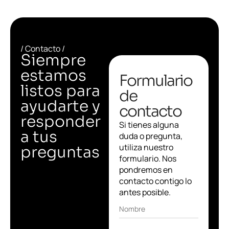
/ Contacto /
Siempre
estamos
Formulario
listos para
de
ayudarte y
contacto
responder
Si tienes alguna
a tus
duda o pregunta,
utiliza nuestro
preguntas
formulario. Nos
pondremos en
contacto contigo lo
antes posible.
Nombre