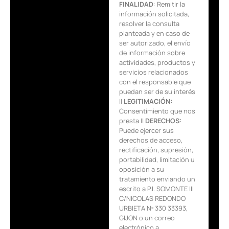
FINALIDAD
: Remitir la
información solicitada,
resolver la consulta
planteada y en caso de
ser autorizado, el envío
de información sobre
actividades, productos y
servicios relacionados
con el responsable que
puedan ser de su interés
||
LEGITIMACIÓN:
Consentimiento que nos
presta ||
DERECHOS:
Puede ejercer sus
derechos de acceso,
rectificación, supresión,
portabilidad, limitación u
oposición a su
tratamiento enviando un
escrito a P.I. SOMONTE III
C/NICOLAS REDONDO
URBIETA Nº 330 33393,
GIJON o un correo
electrónico a