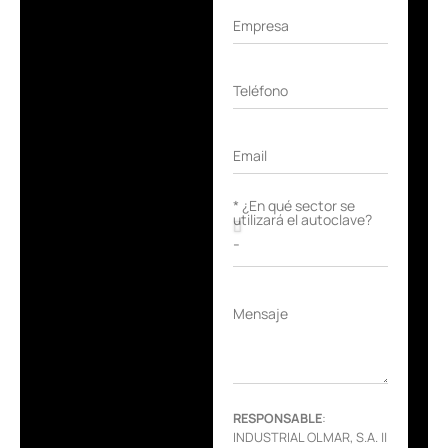
Empresa
Teléfono
Email
* ¿En qué sector se
utilizará el autoclave?
Mensaje
RESPONSABLE
:
INDUSTRIAL OLMAR, S.A. ||