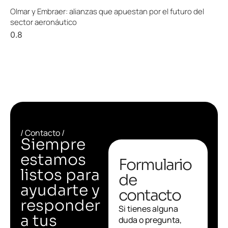
Olmar y Embraer: alianzas que apuestan por el futuro del
sector aeronáutico
/ Contacto /
Siempre
estamos
Formulario
listos para
de
ayudarte y
contacto
responder
Si tienes alguna
a tus
duda o pregunta,