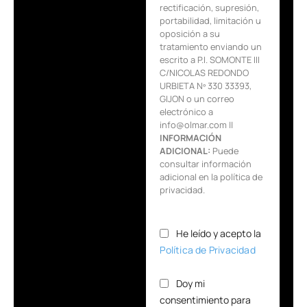
rectificación, supresión,
portabilidad, limitación u
oposición a su
tratamiento enviando un
escrito a P.I. SOMONTE III
C/NICOLAS REDONDO
URBIETA Nº 330 33393,
GIJON o un correo
electrónico a
info@olmar.com ||
INFORMACIÓN
ADICIONAL:
Puede
consultar información
adicional en la política de
privacidad.
He leído y acepto la
Política de Privacidad
Doy mi
consentimiento para