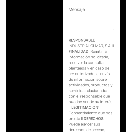
Mensaje
RESPONSABLE
:
INDUSTRIAL OLMAR, S.A. ||
FINALIDAD
: Remitir la
información solicitada,
resolver la consulta
planteada y en caso de
ser autorizado, el envío
de información sobre
actividades, productos y
servicios relacionados
con el responsable que
puedan ser de su interés
||
LEGITIMACIÓN:
Consentimiento que nos
presta ||
DERECHOS:
Puede ejercer sus
derechos de acceso,