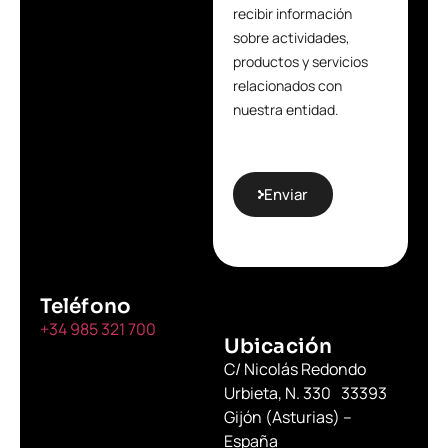
recibir información
sobre actividades,
productos y servicios
relacionados con
nuestra entidad.
Enviar
Teléfono
+34 985 321 700
Ubicación
C/ Nicolás Redondo
Urbieta, N. 330 33393
Gijón (Asturias) –
España