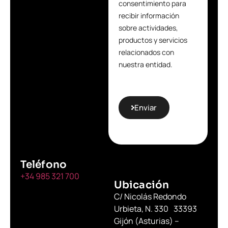
consentimiento para
recibir información
sobre actividades,
productos y servicios
relacionados con
nuestra entidad.
Enviar
Teléfono
+34 985 321 700
Ubicación
C/ Nicolás Redondo
Urbieta, N. 330 33393
Gijón (Asturias) –