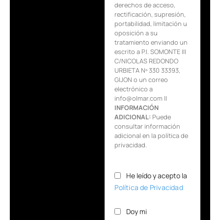
derechos de acceso,
rectificación, supresión,
portabilidad, limitación u
oposición a su
tratamiento enviando un
escrito a P.I. SOMONTE III
C/NICOLAS REDONDO
URBIETA Nº 330 33393,
GIJON o un correo
electrónico a
info@olmar.com ||
INFORMACIÓN
ADICIONAL:
Puede
consultar información
adicional en la política de
privacidad.
He leído y acepto la
Política de Privacidad
Doy mi