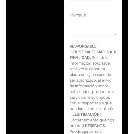
Mensaje
RESPONSABLE
:
INDUSTRIAL OLMAR, S.A. ||
FINALIDAD
: Remitir la
información solicitada,
resolver la consulta
planteada y en caso de
ser autorizado, el envío
de información sobre
actividades, productos y
servicios relacionados
con el responsable que
puedan ser de su interés
||
LEGITIMACIÓN:
Consentimiento que nos
presta ||
DERECHOS:
Puede ejercer sus